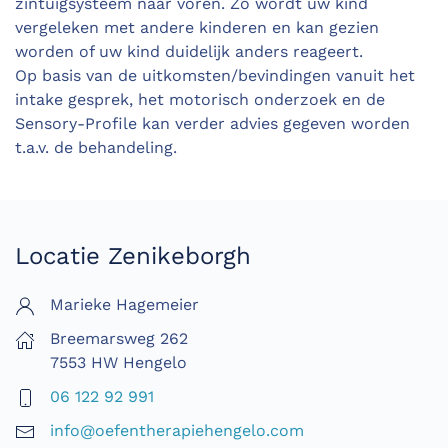
zintuigsysteem
naar voren
. Zo wordt uw kind
vergeleken met andere kinderen en kan gezien
worden of uw kind
duidelijk
anders reageert.
Op basis van de
uitkomsten/bevindingen vanuit het
intake gesprek
, het motorisch onderzoek en de
Sensory
-Profile kan verder
adv
ies gegeven worden
t.a.v. de
behandel
ing.
Locatie Zenikeborgh
Marieke Hagemeier
Breemarsweg 262
7553 HW Hengelo
06 122 92 991
info@oefentherapiehengelo.com